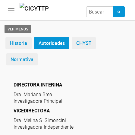
Toggle
navigation
VER MENOS
Historia
Autoridades
CHYST
Normativa
DIRECTORA INTERINA
Dra. Mariana Brea
Investigadora Principal
VICEDIRECTORA
Dra. Melina S. Simoncini
Investigadora Independiente