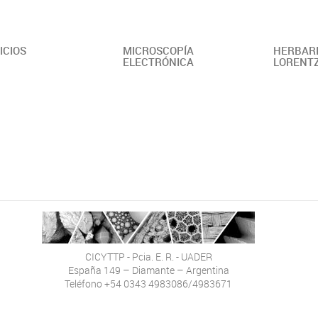
ICIOS
MICROSCOPÍA
HERBARI
ELECTRÓNICA
LORENT
CICYTTP - Pcia. E. R. - UADER
España 149 – Diamante – Argentina
Teléfono +54 0343 4983086/4983671