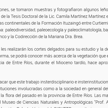
ones, se tomaron muestras y fotografiaron algunos leño
 de la Tesis Doctoral de la Lic. Camila Martínez Martínez 
ias continentales de la Formación Ituzaingó entre Curtiem
na: paleodiversidad, paleoecología y paleoclimatología, baj
co y la Codirección de la Mariana Dra. Brea.
 les realizarán los cortes delgados para su estudio y la 
forma, se podrá conocer más acerca de la vegetación que e
cia de Entre Ríos, durante el Mioceno tardío, hace ap
car que este trabajo insterdisciplinario e insterinstitucion
tituciones involucradas como a la sociedad en general de
la flora del pasado en la provincia de Entre Ríos. Las m
 Museo de Ciencias Naturales y Antropológicas "Prof. 