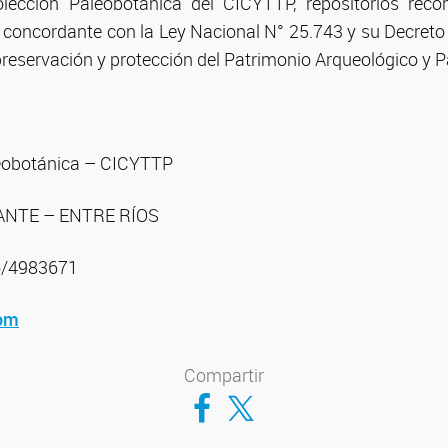
lección Paleobotánica del CICYTTP, repositorios reco
, concordante con la Ley Nacional N° 25.743 y su Decret
 preservación y protección del Patrimonio Arqueológico y P
leobotánica – CICYTTP
ANTE – ENTRE RÍOS
6/4983671
com
Compartir
Compartir en Facebook
Compartir en Twitter