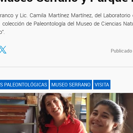
anco y Lic. Camila Martínez Martínez, del Laboratorio
a colección de Paleontología del Museo de Ciencias Nat
o”.
tir en Facebook
ompartir en Twitter
Publicado
S PALEONTOLÓGICAS
MUSEO SERRANO
VISITA