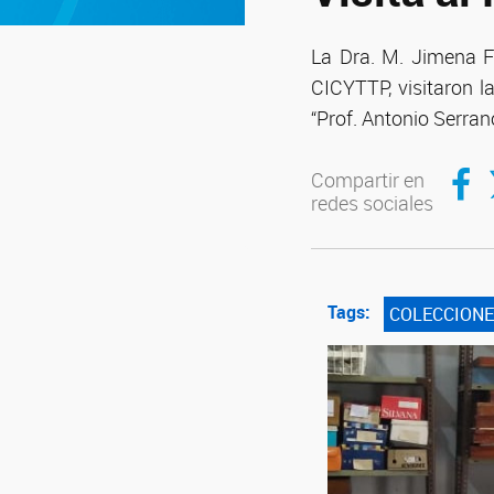
La Dra. M. Jimena Fr
CICYTTP, visitaron l
“Prof. Antonio Serran
Compar
C
Compartir en
redes sociales
Tags:
COLECCIONE