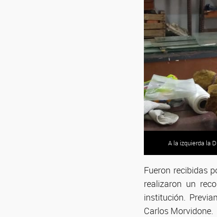
A la izquierda la 
Fueron recibidas p
realizaron un rec
institución. Previ
Carlos Morvidone.