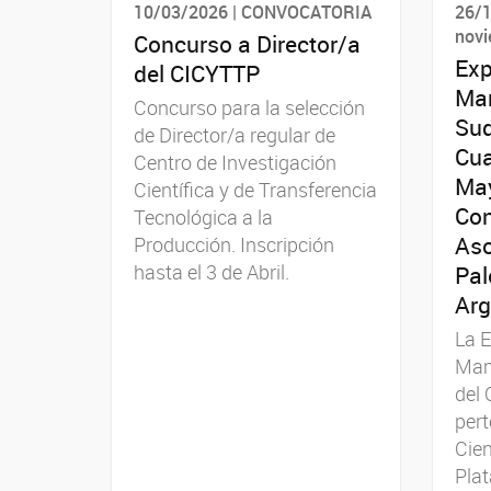
10/03/2026 | CONVOCATORIA
26/1
novi
Concurso a Director/a
Exp
del CICYTTP
Ma
Concurso para la selección
Sud
de Director/a regular de
Cua
Centro de Investigación
May
Científica y de Transferencia
Con
Tecnológica a la
Aso
Producción. Inscripción
hasta el 3 de Abril.
Pal
Arg
La E
Mam
del 
pert
Cien
Plat