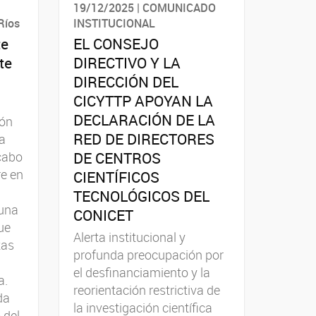
19/12/2025 | COMUNICADO
Ríos
INSTITUCIONAL
te
EL CONSEJO
te
DIRECTIVO Y LA
DIRECCIÓN DEL
CICYTTP APOYAN LA
DECLARACIÓN DE LA
ión
RED DE DIRECTORES
a
DE CENTROS
cabo
re en
CIENTÍFICOS
TECNOLÓGICOS DEL
 una
CONICET
ue
Alerta institucional y
tas
profunda preocupación por
el desfinanciamiento y la
a.
reorientación restrictiva de
da
la investigación científica
 del