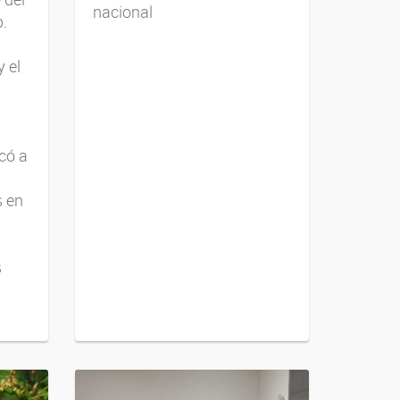
nacional
.
y el
có a
s en
s