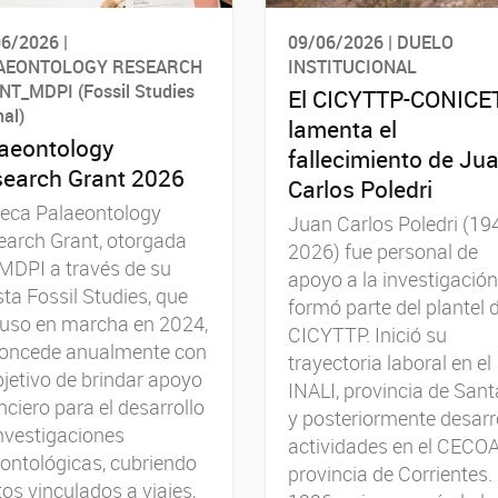
6/2026 |
09/06/2026 | DUELO
AEONTOLOGY RESEARCH
INSTITUCIONAL
T_MDPI (Fossil Studies
El CICYTTP-CONICE
nal)
lamenta el
aeontology
fallecimiento de Ju
earch Grant 2026
Carlos Poledri
beca Palaeontology
Juan Carlos Poledri (19
arch Grant, otorgada
2026) fue personal de
MDPI a través de su
apoyo a la investigación
sta Fossil Studies, que
formó parte del plantel d
puso en marcha en 2024,
CICYTTP. Inició su
concede anualmente con
trayectoria laboral en el
bjetivo de brindar apoyo
INALI, provincia de Sant
nciero para el desarrollo
y posteriormente desarr
nvestigaciones
actividades en el CECOA
ontológicas, cubriendo
provincia de Corrientes.
os vinculados a viajes,