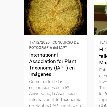
17/12/2025 | CONCURSO DE
15/1
FOTOGRAFÍA del IAPT
El 
International
fal
Association for Plant
Mar
Taxonomy (IAPT) en
Ent
Imágenes
dire
Como parte de las
Inve
celebraciones del 75º
Tran
Aniversario, la Asociación
la P
Internacional de Taxonomía
trip
de Plantas (IAPT) realizó un
CONI