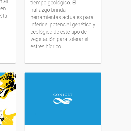
ntel
tiempo geológico. El
 en
hallazgo brinda
sta
herramientas actuales para
inferir el potencial genético y
ecológico de este tipo de
vegetación para tolerar el
estrés hídrico.