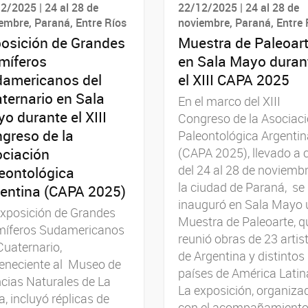
2/2025 | 24 al 28 de
22/12/2025 | 24 al 28 de
embre, Paraná, Entre Ríos
noviembre, Paraná, Entre 
osición de Grandes
Muestra de Paleoar
míferos
en Sala Mayo duran
americanos del
el XIII CAPA 2025
ternario en Sala
En el marco del XIII
o durante el XIII
Congreso de la Asociac
greso de la
Paleontológica Argentin
ciación
(CAPA 2025), llevado a 
del 24 al 28 de noviemb
eontológica
la ciudad de Paraná, se
entina (CAPA 2025)
inauguró en Sala Mayo
xposición de Grandes
Muestra de Paleoarte, q
íferos Sudamericanos
reunió obras de 23 artis
Cuaternario,
de Argentina y distintos
eneciente al Museo de
países de América Latin
cias Naturales de La
La exposición, organiza
a, incluyó réplicas de
con el acompañamiento