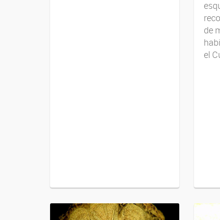
esqu
reco
de m
habi
el C