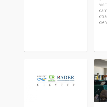
visi
cam
otra
cien