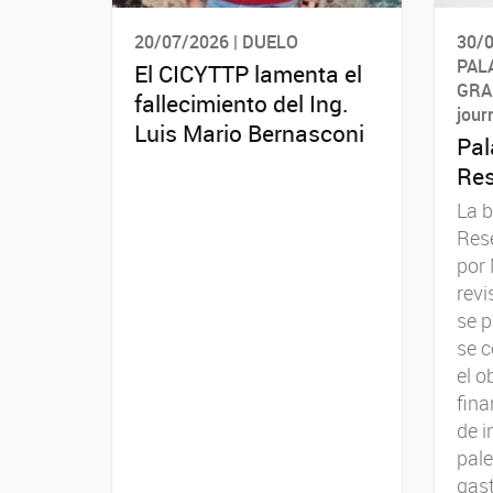
20/07/2026 | DUELO
30/0
PAL
El CICYTTP lamenta el
GRAN
fallecimiento del Ing.
jour
Luis Mario Bernasconi
Pal
Res
La 
Rese
por 
revi
se 
se 
el o
fina
de i
pale
gast