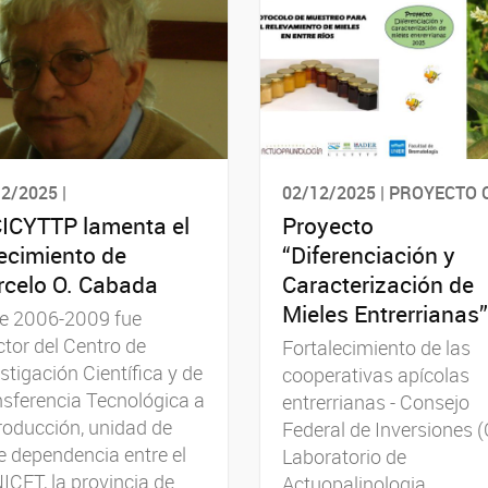
2/2025 | ㅤ
02/12/2025 | PROYECTO 
CICYTTP lamenta el
Proyecto
lecimiento de
“Diferenciación y
celo O. Cabada
Caracterización de
Mieles Entrerrianas”
re 2006-2009 fue
ctor del Centro de
Fortalecimiento de las
stigación Científica y de
cooperativas apícolas
sferencia Tecnológica a
entrerrianas - Consejo
roducción, unidad de
Federal de Inversiones (
le dependencia entre el
Laboratorio de
CET, la provincia de
Actuopalinologia