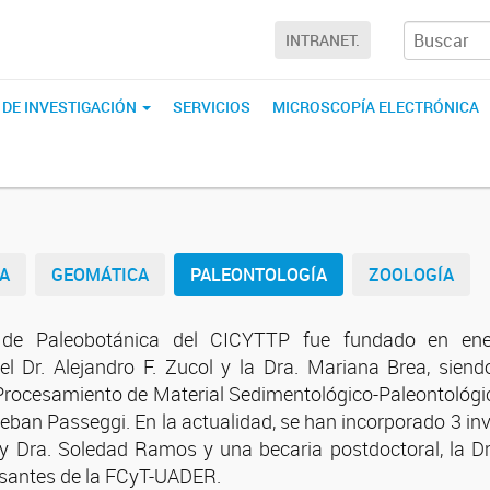
INTRANET.
 DE INVESTIGACIÓN
SERVICIOS
MICROSCOPÍA ELECTRÓNICA
A
GEOMÁTICA
PALEONTOLOGÍA
ZOOLOGÍA
o de Paleobotánica del CICYTTP fue fundado en en
 el Dr. Alejandro F. Zucol y la Dra. Mariana Brea, sie
Procesamiento de Material Sedimentológico-Paleontológico
steban Passeggi. En la actualidad, se han incorporado 3 i
 y Dra. Soledad Ramos y una becaria postdoctoral, la D
santes de la FCyT-UADER.