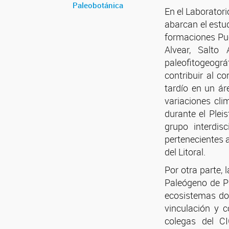
Paleobotánica
En el Laboratori
abarcan el estud
formaciones Pue
Alvear, Salto
paleofitogeográ
contribuir al c
tardío en un ár
variaciones cli
durante el Plei
grupo interdisc
pertenecientes a
del Litoral.
Por otra parte, 
Paleógeno de Pa
ecosistemas dom
vinculación y 
colegas del C