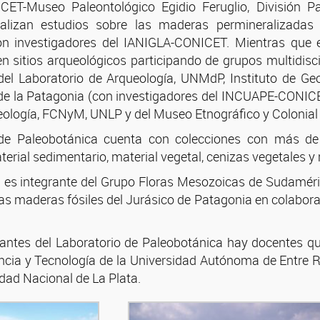
ICET-Museo Paleontológico Egidio Feruglio, División 
ealizan estudios sobre las maderas permineralizada
n investigadores del IANIGLA-CONICET. Mientras que es
 sitios arqueológicos participando de grupos multidisc
del Laboratorio de Arqueología, UNMdP, Instituto de G
e la Patagonia (con investigadores del INCUAPE-CONICET)
ueología, FCNyM, UNLP y del Museo Etnográfico y Colonial 
 de Paleobotánica cuenta con colecciones con más de 
terial sedimentario, material vegetal, cenizas vegetales y
a es integrante del Grupo Floras Mesozoicas de Sudamé
as maderas fósiles del Jurásico de Patagonia en colabora
rantes del Laboratorio de Paleobotánica hay docentes q
ncia y Tecnología de la Universidad Autónoma de Entre Rí
dad Nacional de La Plata.