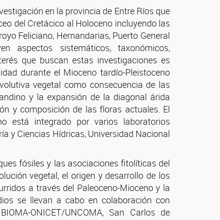
vestigación en la provincia de Entre Ríos que
íceo del Cretácico al Holoceno incluyendo las
royo Feliciano, Hernandarias, Puerto General
en aspectos sistemáticos, taxonómicos,
interés que buscan estas investigaciones es
rsidad durante el Mioceno tardío-Pleistoceno
evolutiva vegetal como consecuencia de las
 andino y la expansión de la diagonal árida
ión y composición de las floras actuales. El
ino está integrado por varios laboratorios
ría y Ciencias Hídricas, Universidad Nacional
ues fósiles y las asociaciones fitolíticas del
ución vegetal, el origen y desarrollo de los
rridos a través del Paleoceno-Mioceno y la
dios se llevan a cabo en colaboración con
INIBIOMA-ONICET/UNCOMA, San Carlos de