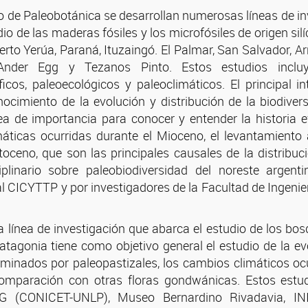
o de Paleobotánica se desarrollan numerosas líneas de in
io de las maderas fósiles y los microfósiles de origen sil
rto Yerúa, Paraná, Ituzaingó. El Palmar, San Salvador, Ar
 Ander Egg y Tezanos Pinto. Estos estudios incluy
ficos, paleoecológicos y paleoclimáticos. El principal 
onocimiento de la evolución y distribución de la biodive
ea de importancia para conocer y entender la historia 
máticas ocurridas durante el Mioceno, el levantamiento
stoceno, que son las principales causales de la distribuc
iplinario sobre paleobiodiversidad del noreste argent
l CICYTTP y por investigadores de la Facultad de Ingenie
la línea de investigación que abarca el estudio de los bosq
tagonia tiene como objetivo general el estudio de la evol
inados por paleopastizales, los cambios climáticos ocu
comparación con otras floras gondwánicas. Estos estu
IG (CONICET-UNLP), Museo Bernardino Rivadavia, 