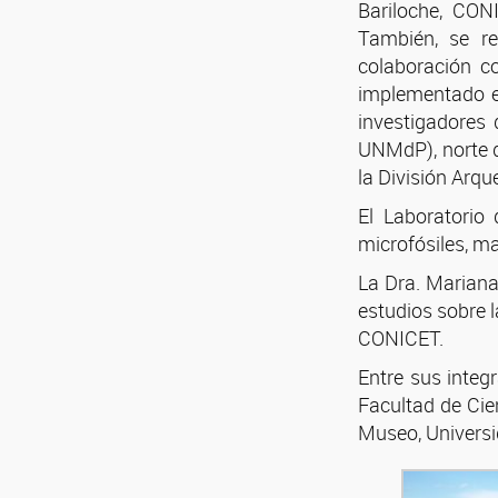
Bariloche, CON
También, se r
colaboración co
implementado en
investigadores 
UNMdP), norte d
la División Arq
El Laboratorio
microfósiles, ma
La Dra. Marian
estudios sobre l
CONICET.
Entre sus integ
Facultad de Cie
Museo, Universi